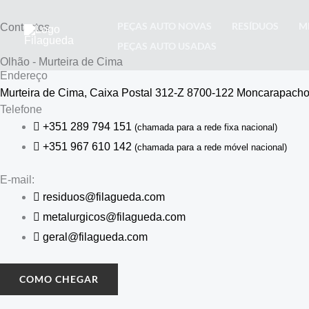
Skip
PEÇAS AUTO NOVAS
RESÍDUOS
M
Contactos
to
PEÇAS AUTO USADAS
content
Olhão - Murteira de Cima
Endereço
Murteira de Cima, Caixa Postal 312-Z 8700-122 Moncarapacho
Telefone
+351 289 794 151
(chamada para a rede fixa nacional)
+351 967 610 142
(chamada para a rede móvel nacional)
E-mail:
residuos@filagueda.com
metalurgicos@filagueda.com
geral@filagueda.com
COMO CHEGAR