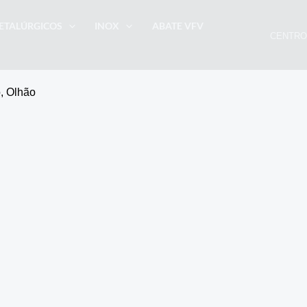
ETALÚRGICOS
INOX
ABATE VFV
CENTRO
, Olhão