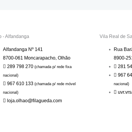
o - Alfandanga
Vila Real de S
Alfandanga Nº 141
Rua Barã
8700-061 Moncarapacho, Olhão
8900-251
289 798 270
281 5
(chamada p/ rede fixa
967 6
nacional)
967 610 133
(chamada p/ rede móvel
nacional)
uvr.vr
nacional)
loja.olhao@filagueda.com