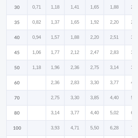
30
0,71
1,18
1,41
1,65
1,88
2,3
35
0,82
1,37
1,65
1,92
2,20
2,7
40
0,94
1,57
1,88
2,20
2,51
3,1
45
1,06
1,77
2,12
2,47
2,83
3,5
50
1,18
1,96
2,36
2,75
3,14
3,9
60
2,36
2,83
3,30
3,77
4,7
70
2,75
3,30
3,85
4,40
5,5
80
3,14
3,77
4,40
5,02
6,2
100
3,93
4,71
5,50
6,28
7,8