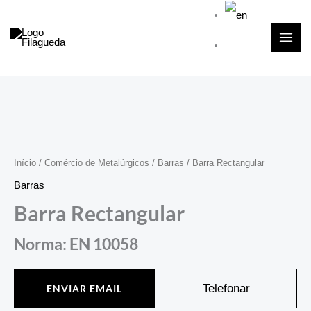
Skip
to
content
Início
/
Comércio de Metalúrgicos
/
Barras
/ Barra Rectangular
Barras
Barra Rectangular
Norma: EN 10058
Telefonar
ENVIAR EMAIL