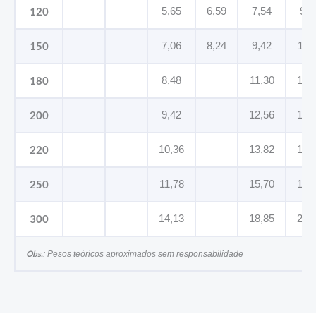
120
5,65
6,59
7,54
9,4
150
7,06
8,24
9,42
11,
180
8,48
11,30
14,
200
9,42
12,56
15,
220
10,36
13,82
17,
250
11,78
15,70
19,
300
14,13
18,85
23,
Obs.
: Pesos teóricos aproximados sem responsabilidade